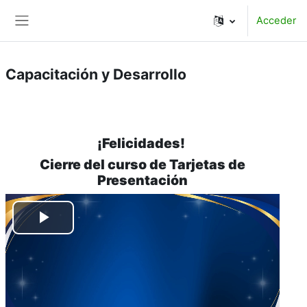
Salta al contenido principal
Acceder
Panel lateral
Capacitación y Desarrollo
¡Felicidades!
Cierre del curso de Tarjetas de
Presentación
Reproducir
Vídeo